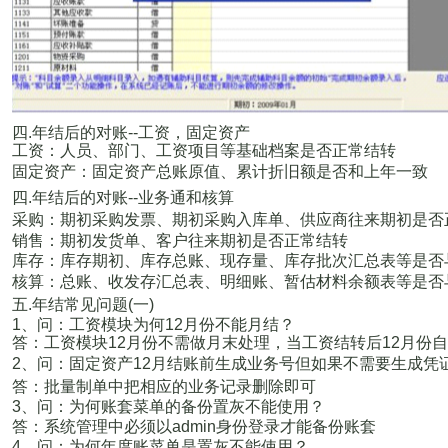
四
.
年结后的对账
--
工资，固定资产
工资：人员、部门、工资项目等基础档案是否正常结转
固定资产：固定资产总账原值、累计折旧额是否和上年一致
四
.
年结后的对账
--
业务通和核算
采购：期初采购发票、期初采购入库单、供应商往来期初是否
销售：期初发货单、客户往来期初是否正常结转
库存：库存期初、库存总账、现存量、库存批次汇总表等是否
核算：总账、收发存汇总表、明细账、暂估材料余额表等是否
五
.
年结常见问题
(
一
)
1
、问：工资模块为何
12
月份不能月结？
答：工资模块
12
月份不需做月末处理，当工资结转后
12
月份自
2
、问：固定资产
12
月结账前生成业务号但如果不需要生成凭
答：批量制单中把相应的业务记录删除即可
3
、问：为何账套菜单的备份置灰不能使用？
答：系统管理中必须以
admin
身份登录才能备份账套
4
、问：为何年度账菜单是置灰不能使用？