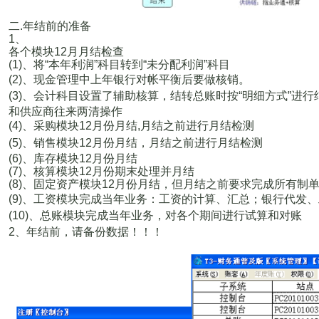
二
.
年结前的准备
1
、
各个模块
12
月月结检查
(1)
、将
“
本年利润
”
科目转到
“
未分配利润
”
科目
(2)
、现金管理中上年银行对帐平衡后要做核销。
(3)
、会计科目设置了辅助核算，结转总账时按
“
明细方式
”
进行
和供应商往来两清操作
(4)
、采购模块
12
月份月结
,
月结之前进行月结检测
(5)
、销售模块
12
月份月结，月结之前进行月结检测
(6)
、库存模块
12
月份月结
(7)
、核算模块
12
月份期末处理并月结
(8)
、固定资产模块
12
月份月结，但月结之前要求完成所有制
(9)
、工资模块完成当年业务：工资的计算、汇总；银行代发、
(10)
、总账模块完成当年业务，对各个期间进行试算和对账
2
、年结前，请备份数据！！！