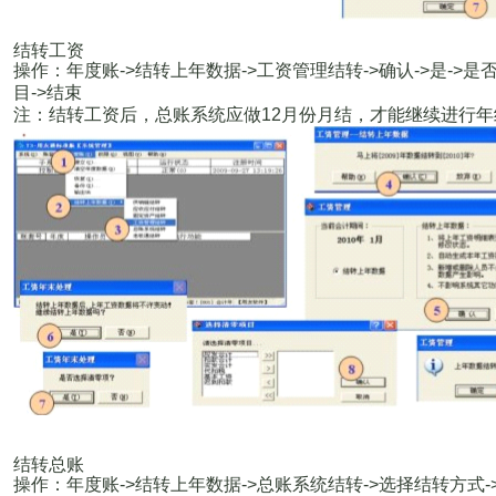
结转工资
操作：年度账
->
结转上年数据
->
工资管理结转
->
确认
->
是
->
是
目
->
结束
注：结转工资后，总账系统应做
12
月份月结，才能继续进行年
结转总账
操作：年度账
->
结转上年数据
->
总账系统结转
->
选择结转方式
-