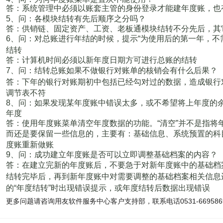
答：系统管理中必须以账套主管的身份登录才能建年度账，也
5
、问：各模块结转有先后顺序之分吗？
答：供销链、固定资产、工资、老板通模块结转不分先后，其
6
、问：对总账进行年结的时候，提示
“
为使用后的第一年，不
结转
答：计算机时间必须以新年度日期方可进行总账的结转
7
、问：结转总账如果不做银行对账单的核销会有什么后果？
答：下年的银行对账期初中包括已经勾对过的数据，造成银行
调节表不符
8
、问：如果发现某年度账中错误太多，或不希望将上年度的
年度
答：使用年度账菜单清空年度数据的功能。
“
清空
”
并不是指将
而还是要保留一些信息的，主要有：基础信息、系统预置的科
度账重新做账
9
、问：成功建立年度账是否可以立即调整基础档案的内容？
答：在建立完新的年度账后，不要急于对新年度账中的基础档
结转完毕后，再到新年度账中对需要调整的基础档案相关信息
的
“
年度结转
”
时出现错误提示，或年度结转后数据出现错误
更多问题请咨询用友软件服务中心客户支持部，联系电话0531-669586