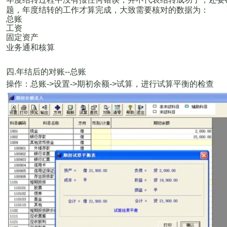
题，年度结转的工作才算完成，大致需要核对的数据为：
总账
工资
固定资产
业务通和核算
四
.
年结后的对账
--
总账
操作：总账
->
设置
->
期初余额
->
试算，进行试算平衡的检查