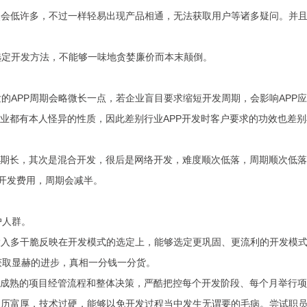
然会低许多，不过一样轻易出现产品相通，无法获取用户等诸多疑问。并且
选定开发方法，不能够一味地贪婪廉价而本末颠倒。
的APP周期会略微长一点，若企业盲目要求缩短开发周期，会影响APP
行业都有本人怪异的性质，因此差别行业APP开发时客户要求的功效也差
发周期长，其次是混合开发，很后是网络开发，难度顺次低落，周期顺次低落
的开发费用，周期会减半。
户人群。
投入多干脆反映在开发模式的选定上，能够选定更巩固、更流利的开发模
获取显赫的进步，真相一分钱一分货。
美满成熟的项目经管流程和整体决策，严酷把控每个开发阶段、每个月举行
履历富厚，技术过硬，能够以免开发过程当中发生无谓要的毛病。尝试职