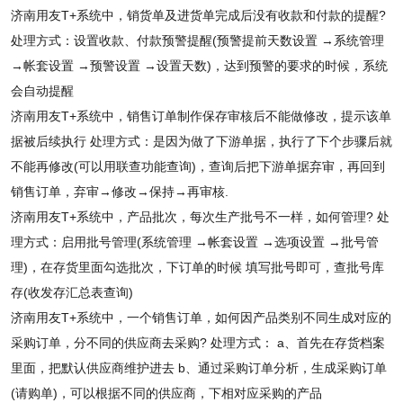
济南用友T+系统中，销货单及进货单完成后没有收款和付款的提醒?
处理方式：设置收款、付款预警提醒(预警提前天数设置 →系统管理
→帐套设置 →预警设置 →设置天数)，达到预警的要求的时候，系统
会自动提醒
济南用友T+系统中，销售订单制作保存审核后不能做修改，提示该单
据被后续执行 处理方式：是因为做了下游单据，执行了下个步骤后就
不能再修改(可以用联查功能查询)，查询后把下游单据弃审，再回到
销售订单，弃审→修改→保持→再审核.
济南用友T+系统中，产品批次，每次生产批号不一样，如何管理? 处
理方式：启用批号管理(系统管理 →帐套设置 →选项设置 →批号管
理)，在存货里面勾选批次，下订单的时候 填写批号即可，查批号库
存(收发存汇总表查询)
济南用友T+系统中，一个销售订单，如何因产品类别不同生成对应的
采购订单，分不同的供应商去采购? 处理方式： a、首先在存货档案
里面，把默认供应商维护进去 b、通过采购订单分析，生成采购订单
(请购单)，可以根据不同的供应商，下相对应采购的产品