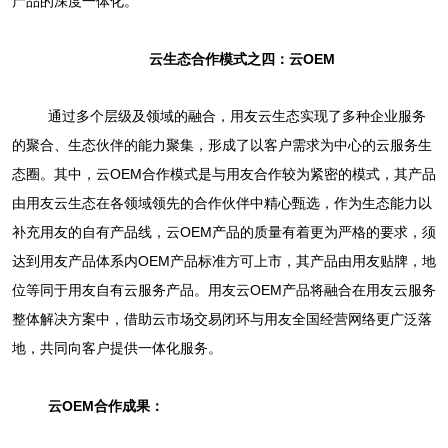
产品的深度一体化。
云生态合作模式之四：云
OEM
通过多个层级及领域的融合，用友云生态实现了多种企业服务
的聚合、生态伙伴的能力聚集，形成了以客户需求为中心的云服务生
态圈。其中，云OEM合作模式是与用友合作较为紧密的模式，其产品
由用友云生态在各领域领先的合作伙伴中精心甄选，作为生态能力以
补充用友的自有产品线，云OEM产品的质量有着更为严格的要求，须
达到用友产品体系内OEM产品标准方可上市，其产品由用友贴牌，地
位等同于用友自有云服务产品。用友云OEM产品将融合在用友云服务
整体解决方案中，借助云市场交易闭环与用友全国经营网络更广泛落
地，共同向客户提供一体化服务。
云
OEM合作成果：