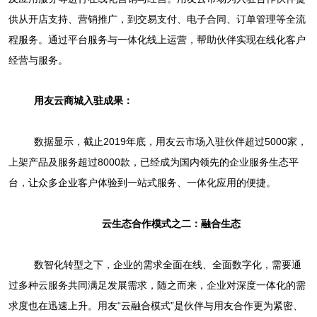
供从开店支持、营销推广，到交易支付、电子合同、订单管理等全流
程服务。通过平台服务与一体化线上运营，帮助伙伴实现在线化客户
经营与服务。
用友云商城入驻成果：
数据显示，截止2019年底，用友云市场入驻伙伴超过5000家，
上架产品及服务超过8000款，已经成为国内领先的企业服务生态平
台，让众多企业客户体验到一站式服务、一体化应用的便捷。
云生态合作模式之二：融合生态
数智化转型之下，企业的需求全面在线、全面数字化，需要通
过多种云服务共同满足发展需求，随之而来，企业对深度一体化的需
求度也在迅速上升。用友“云融合模式”是伙伴与用友合作更为紧密、