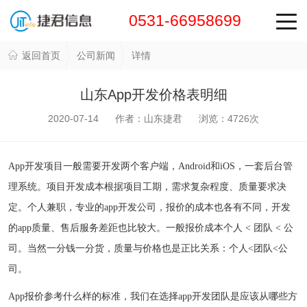
0531-66958699
返回首页
公司新闻
详情
山东App开发价格表明细
2020-07-14 作者：山东捷君 浏览：
4726
次
App开发项目一般需要开发两个客户端，Android和iOS，一套后台管
理系统。项目开发成本根据项目工期，需求复杂程度、质量要求决
定。个人兼职，专业的app开发公司，报价的成本也各有不同，开发
的app质量、售后服务差距也比较大。一般报价成本个人 < 团队 < 公
司。当然一分钱一分货，质量与价格也是正比关系：个人<团队<公
司。
App报价参考什么样的标准，我们在选择app开发团队是应该从哪些方