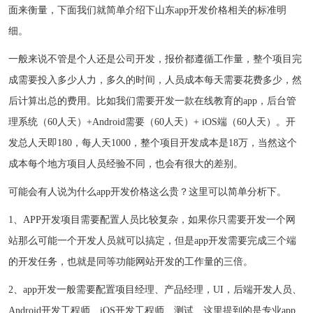
面来衡量，下面我们就简单介绍下山东app开发价格相关的标准明
细。
一般来说不管是个人还是公司开发，报价都遵循工作量，整个项目完
成需要投入多少人力，多久的时间，人员成本每天需要花费多少，然
后计算出总的费用。比如我们需要开发一款在线教育的app，后台管
理系统（60人天）+Android需要（60人天）+ iOS端（60人天）。开
发总人天即180，每人天1000，整个项目开发成本是18万，当然这个
成本每个地方项目人员经验不同，也会有很大的差别。
可能会有人说为什么app开发价格这么贵？这里可以简单分析下。
1、APP开发项目需要配置人员比较复杂，如果你只需要开发一个网
站那么可能一个开发人员就可以搞定，但是app开发需要完成三个端
的开发任务，也就是同等功能网站开发的工作量的三倍。
2、app开发一般需要配置项目经理、产品经理，UI，后端开发人员、
Android开发工程师、iOS开发工程师、测试、这里提到的是专业app