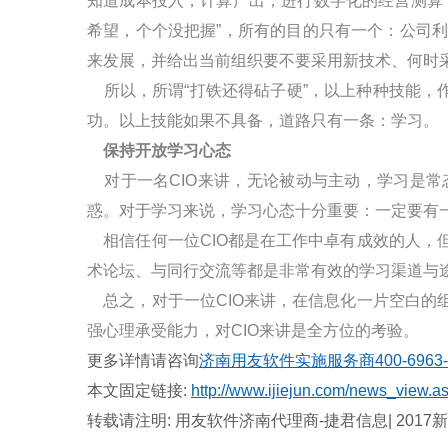
知道成本投入，计算产出，进行数字化的经营测算
希望，个个没把握”，所有的目的只有一个：公司
来发展，并给出当前组织要不要采用新技术、何时
所以，所谓“打铁还得砧子硬”，以上种种技能，
功。以上技能如果不具备，道路只有一条：学习。
保持开放学习心态
对于一名
CIO
来讲，无论被动与主动，学习是常
惑。对于学习来说，学习心态十分重要：一定要有
相信任何一位
CIO
都是在工作中卓有成效的人，
术论坛、与同行交流等都是非常有效的学习渠道与
总之，对于一位
CIO
来讲，在信息化一片空白的
强心理承受能力，对
CIO
来讲是全方位的考验。
更多详情请咨询
济南用友软件实施服务商
400-6963
本文固定链接
:
http://www.ijiejun.com/news_view.a
转载请注明
:
用友软件济南代理商
-
捷君信息
| 2017
新