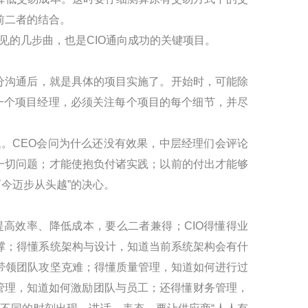
前二者的结合。
见的几步曲，也是
CIO
通向成功的关键项目。
分沟通后，就是具体的项目实施了。开始时，可能除
一个项目经理，必须关注每个项目的每个细节，并尽
题。
CEO
会问为什么还没有效果，中层经理们会评论
一切问题；才能使抱负付诸实践；以前的付出才能够
而今迈步从头越”的决心。
提高效率、降低成本，要么二者兼得；
CIO
得懂得业
撑；得懂系统架构与设计，知道当前系统架构会有什
带领团队攻坚克难；得懂质量管理，知道如何进行过
管理，知道如何激励团队与员工；还得懂财务管理，