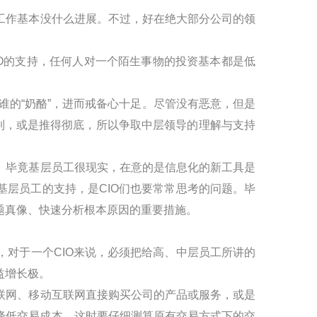
工作基本没什么进展。不过，好在绝大部分公司的领
O
的支持，任何人对一个陌生事物的投资基本都是低
谁的“奶酪”，进而戒备心十足。尽管没有恶意，但是
到，或是推得彻底，所以争取中层领导的理解与支持
。毕竟基层员工很现实，在意的是信息化的新工具是
基层员工的支持，是
CIO
们也要常常思考的问题。毕
题真像、快速分析根本原因的重要措施。
，对于一个
CIO
来说，必须把给高、中层员工所讲的
益增长极。
联网、移动互联网直接购买公司的产品或服务，或是
降低交易成本。这时要仔细测算原有交易方式下的交