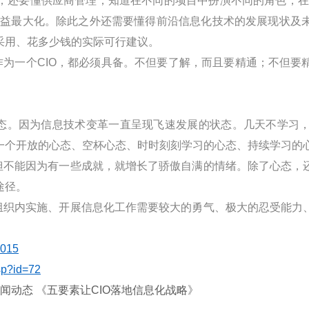
；还要懂供应商管理，知道在不同的项目中扮演不同的角色，在
利益最大化。除此之外还需要懂得前沿信息化技术的发展现状及
采用、花多少钱的实际可行建议。
作为一个
CIO
，都必须具备。不但要了解，而且要精通；不但要
态。因为信息技术变革一直呈现飞速发展的状态。几天不学习
一个开放的心态、空杯心态、时时刻刻学习的心态、持续学习的
但不能因为有一些成就，就增长了骄傲自满的情绪。除了心态，
途径。
组织内实施、开展信息化工作需要较大的勇气、极大的忍受能力
-015
sp?id=72
闻动态
《
五要素让
CIO
落地信息化战略
》