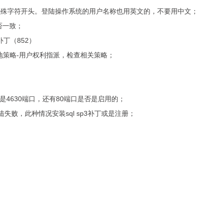
特殊字符开头。登陆操作系统的用户名称也用英文的，不要用中文；
否一致；
补丁（852）
本地策略-用户权利指派，检查相关策略；
u8软件是4630端口，还有80端口是否是启用的；
失败，此种情况安装sql sp3补丁或是注册；